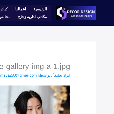
خطي
لى
الرئيسية
اعمالنا
كبائن 
لمحتوى
مكاتب ادارية زجاج
مجالس 
e-gallery-img-a-1.jpg
اترك تعليقاً
/ بواسطة
amzya289@gmail.com