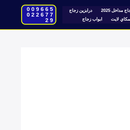
009665
ج مداخل 2025
درابزين زجاج
022677
اي لايت
ابواب زجاج
29