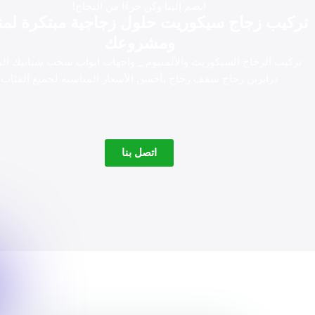
انضم إلينا وكن جزءًا من النجاح!
تركيب زجاج سيكوريت حلول زجاجية مبتكرة لمن
ومشروعك
تركيب الزجاج السيكوريت والألمنيوم _ واجهات ابواب سحب شبابيك الم
درابزين زجاج سقف زجاج بأحسن الأسعار المناسبة لجميع الفئات
اتصل بنا