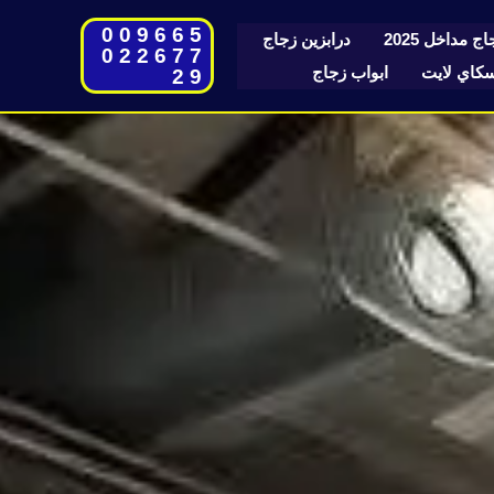
009665
ج مداخل 2025
درابزين زجاج
022677
اي لايت
ابواب زجاج
29