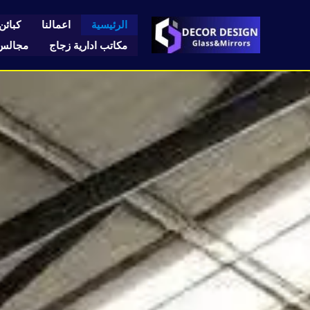
خطي
لى
الرئيسية
اعمالنا
كبائن 
لمحتوى
مكاتب ادارية زجاج
مجالس 