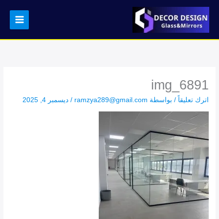
خطي
لى
لمحتوى
img_6891
اترك تعليقاً
/ بواسطة
ramzya289@gmail.com
/
ديسمبر 4, 2025