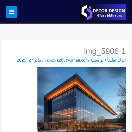
خطي
لى
لمحتوى
img_5906-1
اترك تعليقاً
/ بواسطة
ramzya289@gmail.com
/
مايو 27, 2025