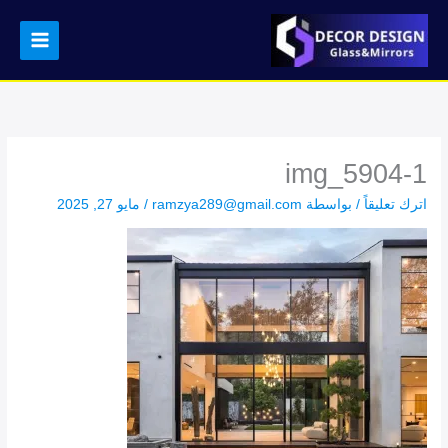
خطي
لى
لمحتوى
img_5904-1
اترك تعليقاً
/ بواسطة
ramzya289@gmail.com
/
مايو 27, 2025