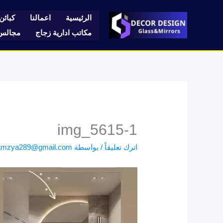
خطي
لى
الرئيسية
اعمالنا
كبائن 
لمحتوى
مكاتب ادارية زجاج
مجالس 
img_5615-1
اترك تعليقاً
/ بواسطة
amzya289@gmail.com