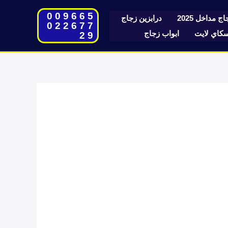
009665
ج مداخل 2025
درابزين زجاج
022677
اي لايت
ابواب زجاج
29