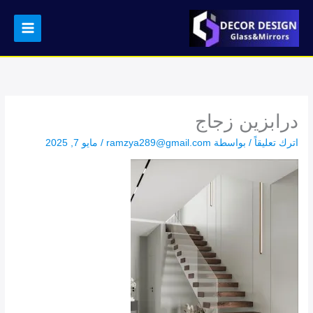
خطي
لى
لمحتوى
درابزين زجاج
اترك تعليقاً
/ بواسطة
ramzya289@gmail.com
/
مايو 7, 2025