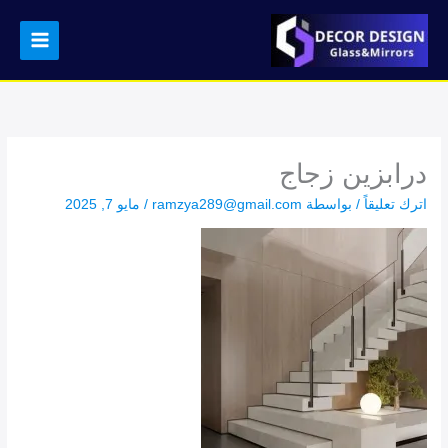
خطي
لى
لمحتوى
درابزين زجاج
اترك تعليقاً
/ بواسطة
ramzya289@gmail.com
/
مايو 7, 2025