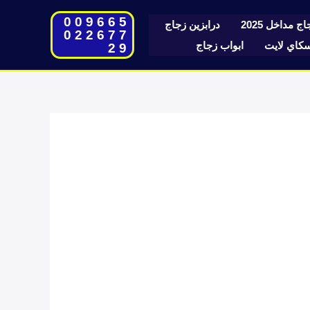
009665
ج مداخل 2025
درابزين زجاج
022677
اي لايت
ابواب زجاج
29