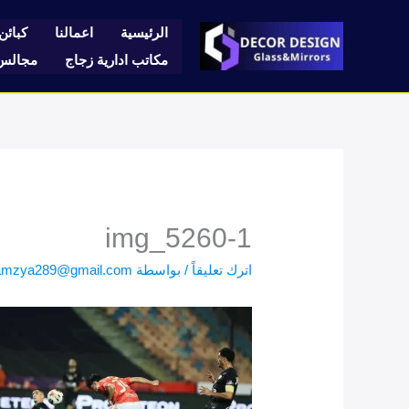
خطي
لى
الرئيسية
اعمالنا
كبائن 
لمحتوى
مكاتب ادارية زجاج
مجالس 
img_5260-1
اترك تعليقاً
/ بواسطة
amzya289@gmail.com