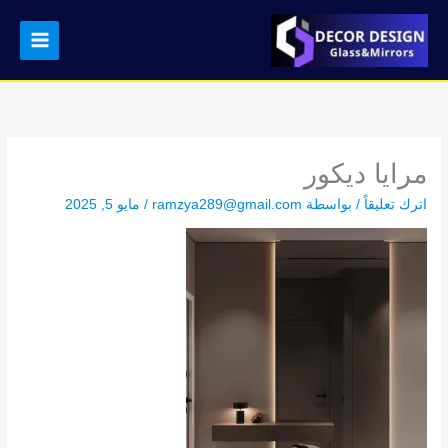
خطي
لى
لمحتوى
مرايا ديكور
اترك تعليقاً
/ بواسطة
ramzya289@gmail.com
/
مايو 5, 2025