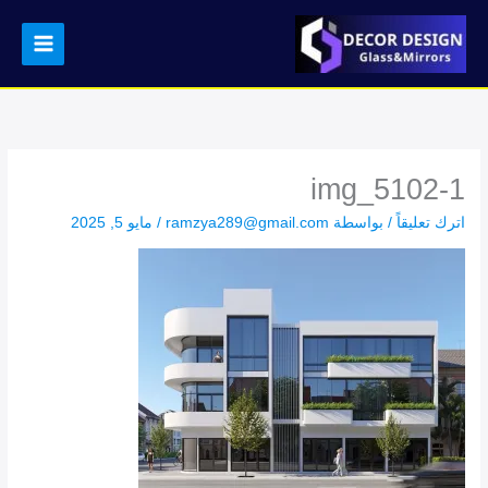
خطي
لى
لمحتوى
img_5102-1
اترك تعليقاً
/ بواسطة
ramzya289@gmail.com
/
مايو 5, 2025