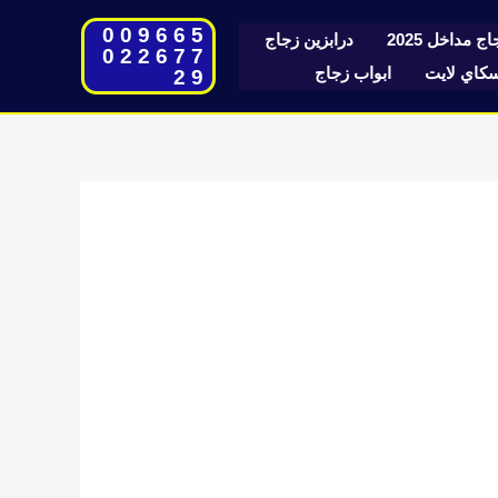
009665
ج مداخل 2025
درابزين زجاج
022677
اي لايت
ابواب زجاج
29