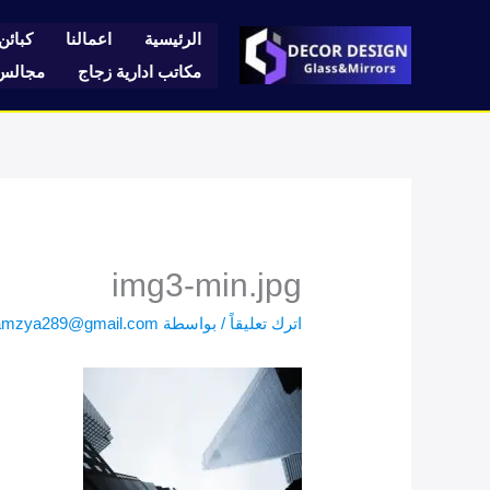
خطي
لى
الرئيسية
اعمالنا
كبائن 
لمحتوى
مكاتب ادارية زجاج
مجالس 
img3-min.jpg
اترك تعليقاً
/ بواسطة
amzya289@gmail.com