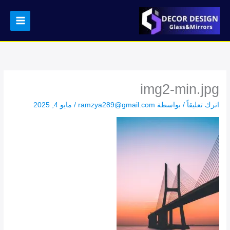
خطي
لى
لمحتوى
img2-min.jpg
اترك تعليقاً
/ بواسطة
ramzya289@gmail.com
/
مايو 4, 2025