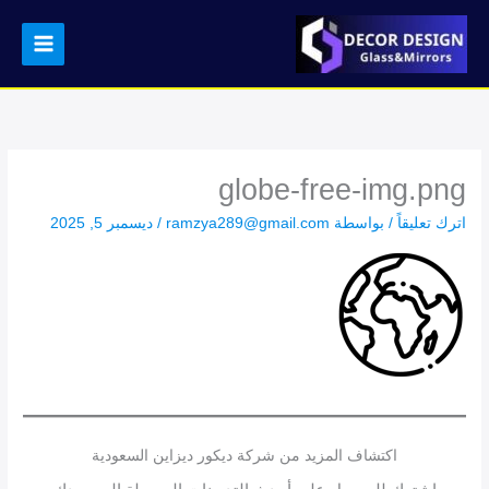
خطي
لى
لمحتوى
globe-free-img.png
اترك تعليقاً
/ بواسطة
ramzya289@gmail.com
/
ديسمبر 5, 2025
اكتشاف المزيد من شركة ديكور ديزاين السعودية