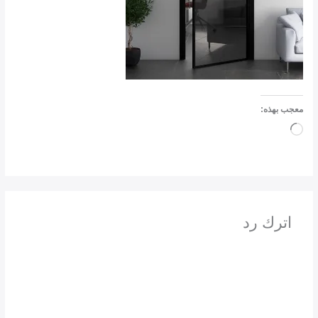
معجب بهذه:
جاري
التحميل…
اترك رد