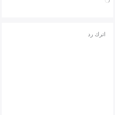
جاري
التحميل…
اترك رد