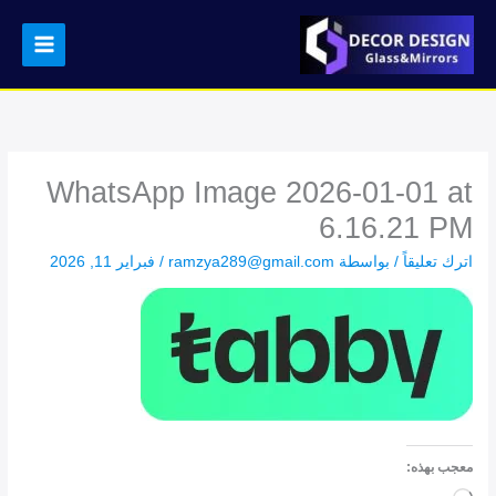
خطي
لى
لمحتوى
WhatsApp Image 2026-01-01 at
6.16.21 PM
اترك تعليقاً
/ بواسطة
ramzya289@gmail.com
/
فبراير 11, 2026
معجب بهذه: