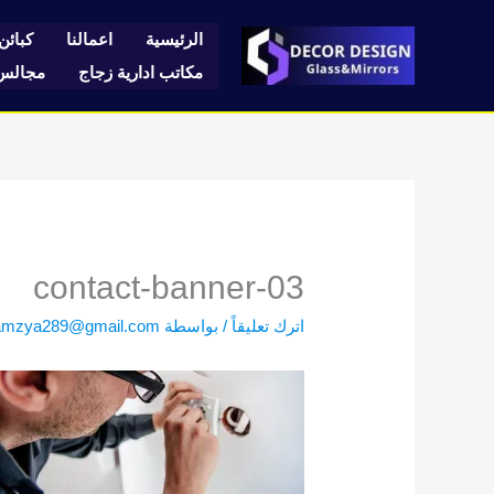
خطي
لى
الرئيسية
اعمالنا
كبائن 
لمحتوى
مكاتب ادارية زجاج
مجالس 
contact-banner-03
اترك تعليقاً
/ بواسطة
amzya289@gmail.com