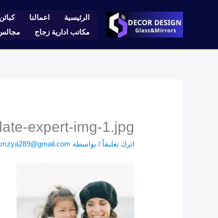
خطي
لى
الرئيسية
اعمالنا
كبائن 
لمحتوى
مكاتب ادارية زجاج
مجالس 
late-expert-img-1.jpg
اترك تعليقاً
/ بواسطة
amzya289@gmail.com