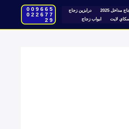
009665
ج مداخل 2025
درابزين زجاج
022677
اي لايت
ابواب زجاج
29