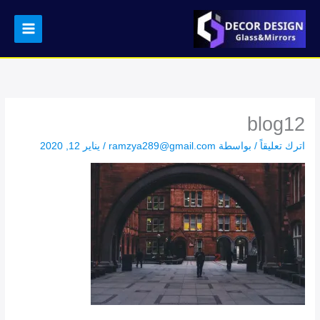
خطي
لى
لمحتوى
blog12
اترك تعليقاً
/ بواسطة
ramzya289@gmail.com
/
يناير 12, 2020