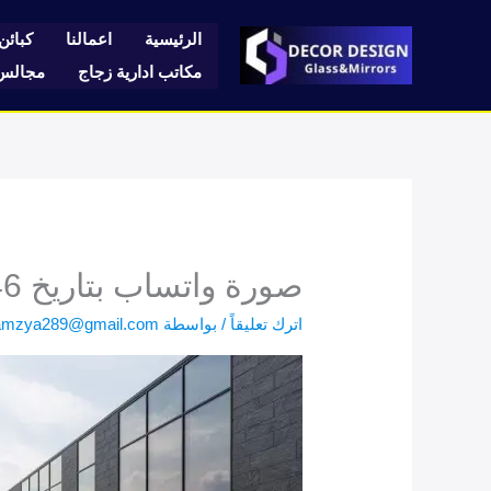
خطي
لى
الرئيسية
اعمالنا
كبائن 
لمحتوى
مكاتب ادارية زجاج
مجالس 
صورة واتساب بتاريخ 1446-12-15 في 15.08.44_8c572da5
اترك تعليقاً
/ بواسطة
amzya289@gmail.com