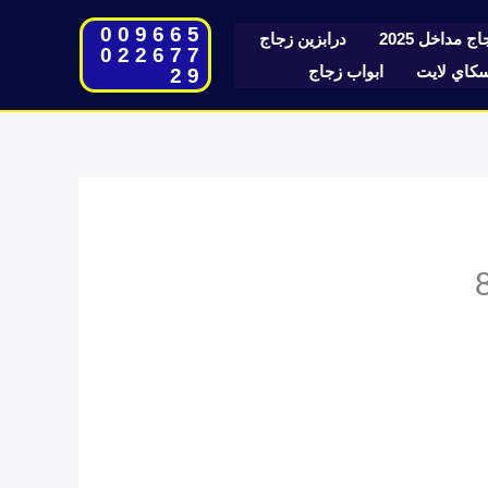
009665
ج مداخل 2025
درابزين زجاج
022677
اي لايت
ابواب زجاج
29