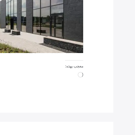
معجب بهذه:
جاري
التحميل…