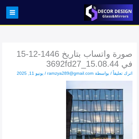
خطي
لى
لمحتوى
صورة واتساب بتاريخ 1446-12-15
في 15.08.44_3692fd27
اترك تعليقاً
/ بواسطة
ramzya289@gmail.com
/
يونيو 11, 2025