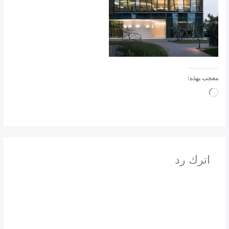
معجب بهذه:
جاري
التحميل…
اترك رد