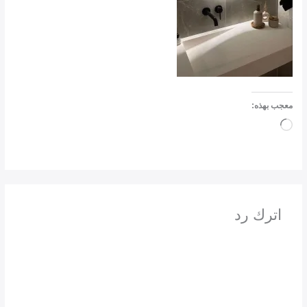
معجب بهذه:
جاري
التحميل…
اترك رد