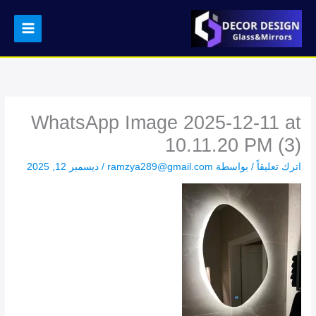
خطي
لى
لمحتوى
WhatsApp Image 2025-12-11 at
10.11.20 PM (3)
اترك تعليقاً
/ بواسطة
ramzya289@gmail.com
/
ديسمبر 12, 2025