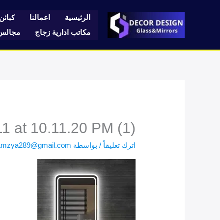
خطي
لى
الرئيسية
اعمالنا
كبائن 
لمحتوى
مكاتب ادارية زجاج
مجالس 
 at 10.11.20 PM (1)
اترك تعليقاً
/ بواسطة
amzya289@gmail.com