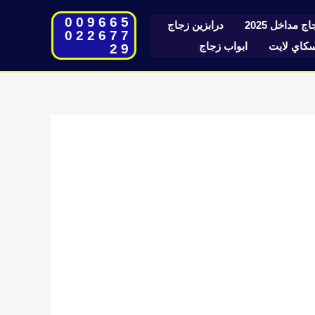
009665
ج مداخل 2025
درابزين زجاج
022677
اي لايت
ابواب زجاج
29