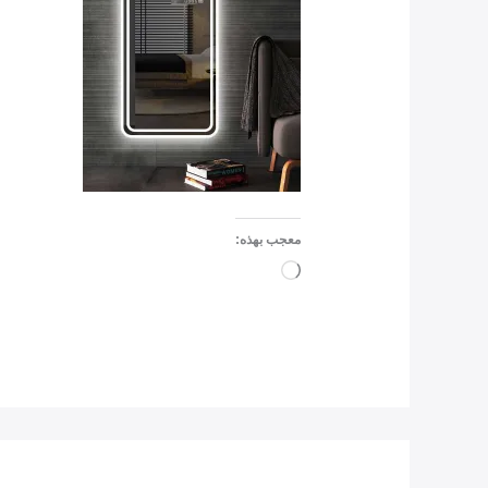
معجب بهذه:
جاري
التحميل…