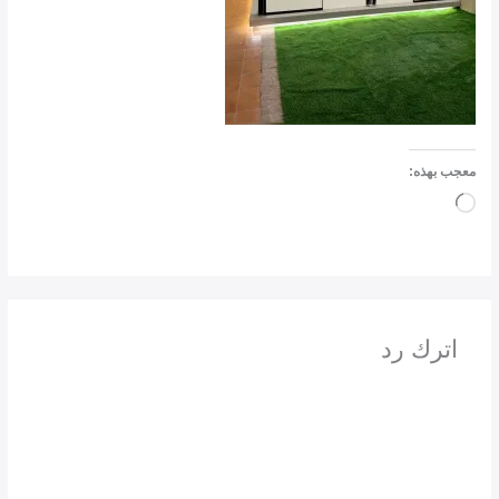
معجب بهذه:
جاري
التحميل…
اترك رد