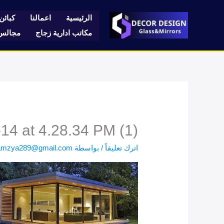
خطي
لى
الرئيسية
اعمالنا
كبائن 
لمحتوى
مكاتب ادارية زجاج
مجالس 
4 at 4.28.34 PM (1)
اترك تعليقاً
/ بواسطة
amzya289@gmail.com