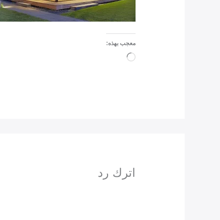
معجب بهذه:
جاري
التحميل…
اترك رد