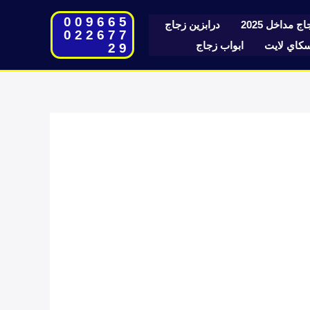
009665
ج مداخل 2025
درابزين زجاج
022677
اي لايت
ابواب زجاج
29