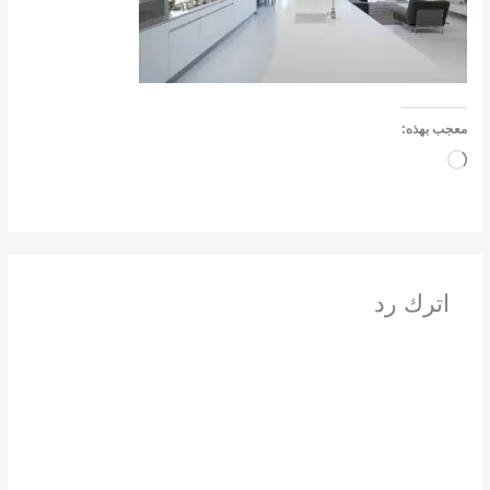
معجب بهذه:
جاري
التحميل…
اترك رد