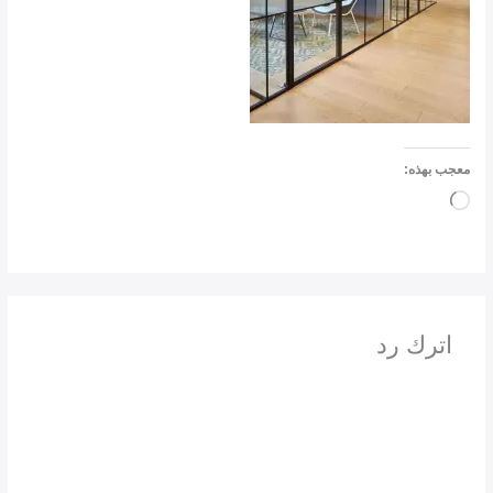
معجب بهذه:
جاري
التحميل…
اترك رد