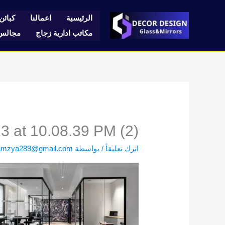
خطي
لى
الرئيسية
اعمالنا
كبائن 
لمحتوى
مكاتب ادارية زجاج
مجالس 
 at 10.08.39 PM (2)
اترك تعليقاً
/ بواسطة
amzya289@gmail.com