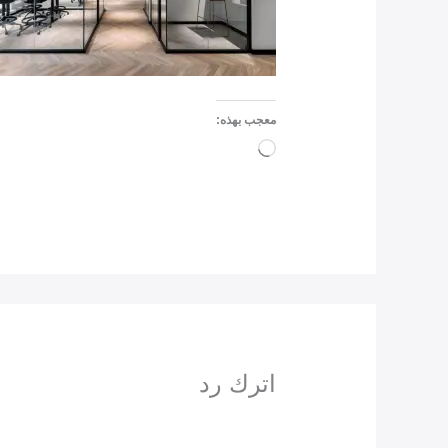
معجب بهذه:
جاري
التحميل…
اترك رد