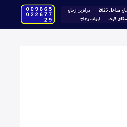
009665
ج مداخل 2025
درابزين زجاج
022677
اي لايت
ابواب زجاج
29