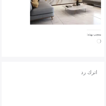
معجب بهذه:
جاري
التحميل…
اترك رد