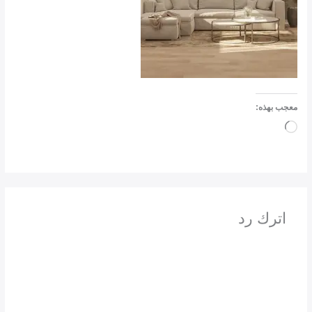
معجب بهذه:
جاري
التحميل…
اترك رد