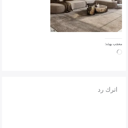
معجب بهذه:
جاري
التحميل…
اترك رد