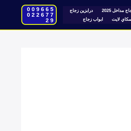
009665
ج مداخل 2025
درابزين زجاج
022677
اي لايت
ابواب زجاج
29