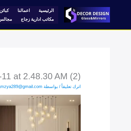
خطي
لى
الرئيسية
اعمالنا
كبائن 
لمحتوى
مكاتب ادارية زجاج
مجالس 
1 at 2.48.30 AM (2)
اترك تعليقاً
/ بواسطة
amzya289@gmail.com