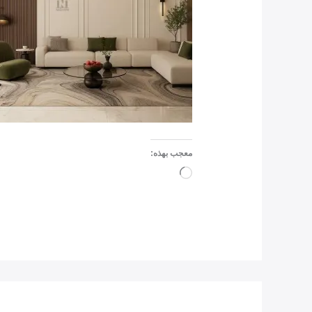
معجب بهذه:
جاري
التحميل…