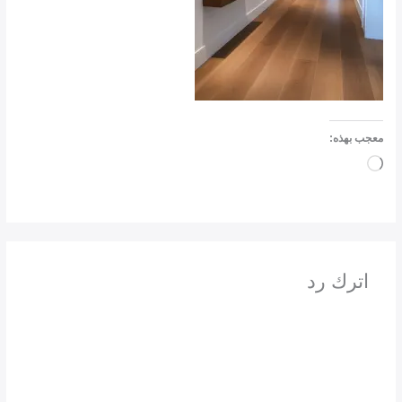
معجب بهذه:
جاري
التحميل…
اترك رد