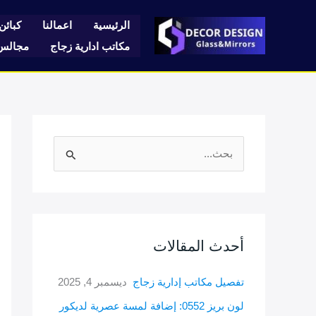
خطي
لى
الرئيسية
اعمالنا
كبائن 
لمحتوى
مكاتب ادارية زجاج
مجالس 
ا
ل
ب
ح
ث
أحدث المقالات
ع
تفصيل مكاتب إدارية زجاج
ديسمبر 4, 2025
ن
:
لون بريز 0552: إضافة لمسة عصرية لديكور