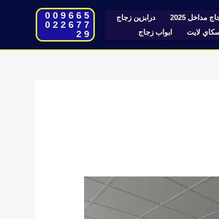
009665
ج مداخل 2025
درابزين زجاج
022677
اي لايت
ابواب زجاج
29