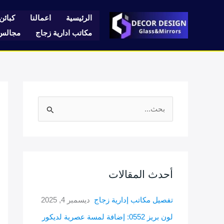
خطي
لى
الرئيسية
اعمالنا
كبائن 
لمحتوى
مكاتب ادارية زجاج
مجالس 
ا
ل
ب
ح
ث
أحدث المقالات
ع
تفصيل مكاتب إدارية زجاج
ديسمبر 4, 2025
ن
:
لون بريز 0552: إضافة لمسة عصرية لديكور