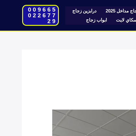
009665
ج مداخل 2025
درابزين زجاج
022677
اي لايت
ابواب زجاج
29