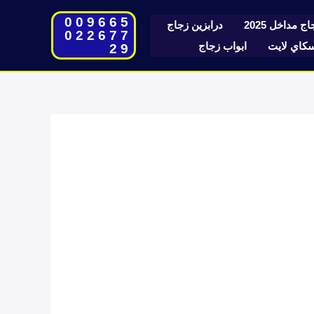
009665
ج مداخل 2025
درابزين زجاج
022677
اي لايت
ابواب زجاج
29