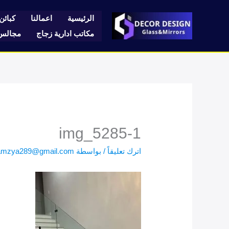
خطي
لى
الرئيسية
اعمالنا
كبائن 
لمحتوى
مكاتب ادارية زجاج
مجالس 
img_5285-1
اترك تعليقاً
/ بواسطة
amzya289@gmail.com