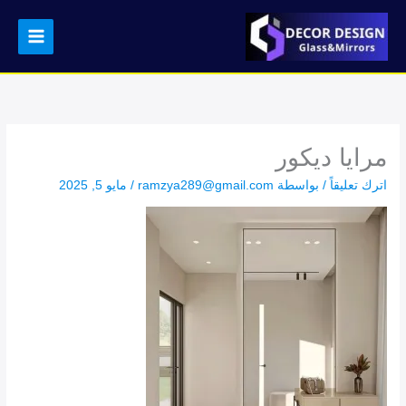
خطي
لى
لمحتوى
مرايا ديكور
اترك تعليقاً
/ بواسطة
ramzya289@gmail.com
/
مايو 5, 2025