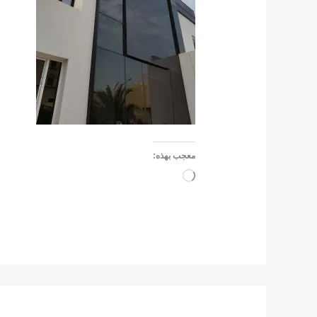
معجب بهذه:
جاري
التحميل…