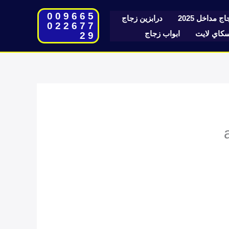
009665
ج مداخل 2025
درابزين زجاج
022677
اي لايت
ابواب زجاج
29