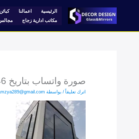
خطي
لى
الرئيسية
اعمالنا
كبائن 
لمحتوى
مكاتب ادارية زجاج
مجالس 
صورة واتساب بتاريخ 1446-12-15 في 15.08.44_ab5c6dac
اترك تعليقاً
/ بواسطة
amzya289@gmail.com